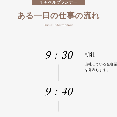
チャペルプランナー
ある一日の仕事の流れ
9：30
朝礼
出社している全従
を発表します。
9：40