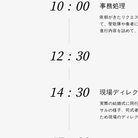
10：00
事務処理
依頼がきたリクエ
て、聖歌隊や奏者
進行内容を詰めて
12：30
14：30
現場ディレ
実際の結婚式に同
サルの様子、司式
ため現場のディレ