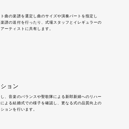
スト曲の楽譜を選定し曲のサイズや演奏パートを指定し
に楽譜の送付を行ったり、式場スタッフとイレギュラーの
、アーティストに共有します。
クション
行し、音楽のバランスや聖歌隊による新郎新婦へのリハー
者による結婚式での様子を確認し、更なる式の品質向上の
クションを行います。