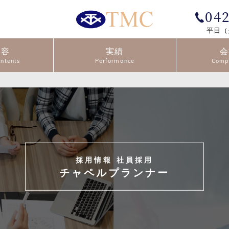
04
平日（
内容
実績
会
採用情報 社員採用
チャペルプランナー